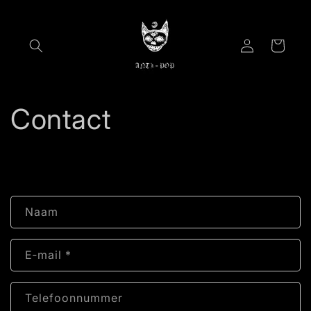
Meteen
naar de
content
Inloggen
Winkelwagen
Contact
C
Naam
o
n
E‑mail
*
t
a
c
Telefoonnummer