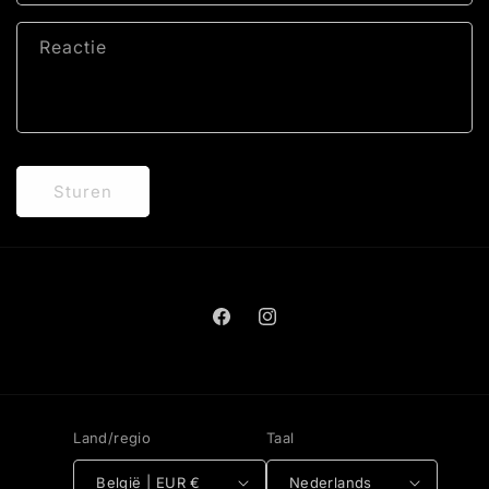
t
f
Reactie
o
r
m
u
l
Sturen
i
e
r
Facebook
Instagram
Land/regio
Taal
België | EUR €
Nederlands