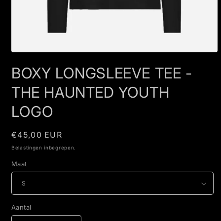
Media
1
BOXY LONGSLEEVE TEE -
openen
in
modaal
THE HAUNTED YOUTH
LOGO
Normale
€45,00 EUR
prijs
Belastingen inbegrepen.
Maat
Aantal
Aantal